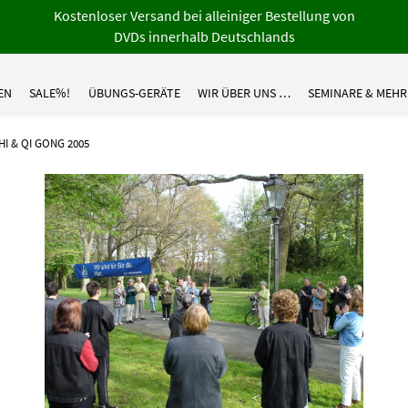
Kostenloser Versand bei alleiniger Bestellung von
DVDs innerhalb Deutschlands
EN
SALE%!
ÜBUNGS-GERÄTE
WIR ÜBER UNS …
SEMINARE & MEHR
HI & QI GONG 2005