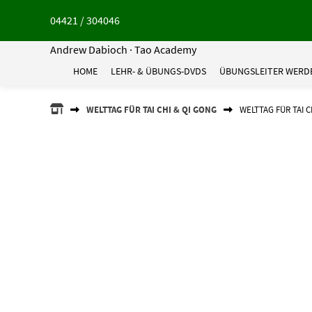
Springe
04421 / 304046
zum
Inhalt
Andrew Dabioch · Tao Academy
HOME
LEHR- & ÜBUNGS-DVDS
ÜBUNGSLEITER WERD
ANDREW
WELTTAG FÜR TAI CHI & QI GONG
WELTTAG FÜR TAI C
DABIOCH
·
TAO
ACADEMY