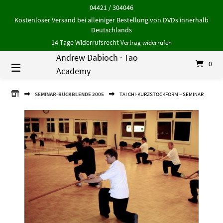
Springe
04421 / 304046
zum
Kostenloser Versand bei alleiniger Bestellung von DVDs innerhalb
Inhalt
Deutschlands
14 Tage Widerrufsrecht
Vertrag widerrufen
Andrew Dabioch · Tao
0
Academy
ANDREW
SEMINAR-RÜCKBLENDE 2005
TAI CHI-KURZSTOCKFORM – SEMINAR
DABIOCH
·
TAO
ACADEMY