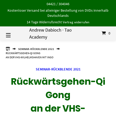
Springe
04421 / 304046
zum
Kostenloser Versand bei alleiniger Bestellung von DVDs innerhalb
Inhalt
Deutschlands
14 Tage Widerrufsrecht
Vertrag widerrufen
Andrew Dabioch · Tao
0
Academy
ANDREW
SEMINAR-RÜCKBLENDE 2021
DABIOCH
RÜCKWÄRTSGEHEN-QI GONG
·
AN DER VHS-WILHELMSHAVEN MIT INGO
TAO
ACADEMY
SEMINAR-RÜCKBLENDE 2021
Rückwärtsgehen-Qi
Gong
an der VHS-