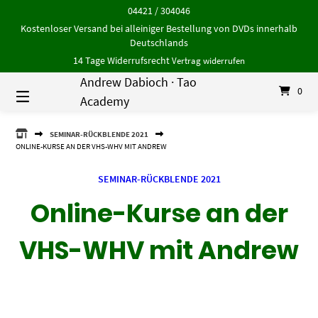
Springe
04421 / 304046
zum
Kostenloser Versand bei alleiniger Bestellung von DVDs innerhalb
Inhalt
Deutschlands
14 Tage Widerrufsrecht
Vertrag widerrufen
Andrew Dabioch · Tao
0
Academy
ANDREW
SEMINAR-RÜCKBLENDE 2021
DABIOCH
ONLINE-KURSE AN DER VHS-WHV MIT ANDREW
·
TAO
SEMINAR-RÜCKBLENDE 2021
ACADEMY
Online-Kurse an der
VHS-WHV mit Andrew