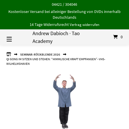
Springe
04421 / 304046
zum
Kostenloser Versand bei alleiniger Bestellung von DVDs innerhalb
Inhalt
Deutschlands
14 Tage Widerrufsrecht
Vertrag widerrufen
Andrew Dabioch · Tao
0
Academy
ANDREW
SEMINAR-RÜCKBLENDE 2026
DABIOCH
QI GONG IM SITZEN UND STEHEN: “HIMMLISCHE KRAFT EMPFANGEN”- VHS-
·
WILHELMSHAVEN
TAO
ACADEMY