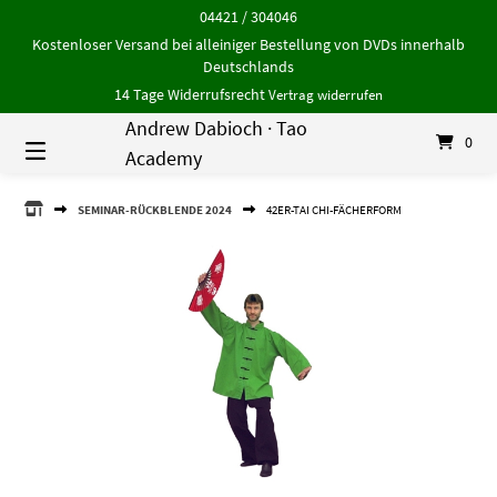
Springe
04421 / 304046
zum
Kostenloser Versand bei alleiniger Bestellung von DVDs innerhalb
Inhalt
Deutschlands
14 Tage Widerrufsrecht
Vertrag widerrufen
Andrew Dabioch · Tao
0
Academy
ANDREW
SEMINAR-RÜCKBLENDE 2024
42ER-TAI CHI-FÄCHERFORM
DABIOCH
·
TAO
ACADEMY