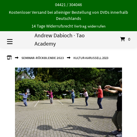
Springe
04421 / 304046
zum
Kostenloser Versand bei alleiniger Bestellung von DVDs innerhalb
Inhalt
Deutschlands
14 Tage Widerrufsrecht
Vertrag widerrufen
Andrew Dabioch · Tao
0
Academy
ANDREW
SEMINAR-RÜCKBLENDE 2023
KULTUR-KARUSSELL 2023
DABIOCH
·
TAO
ACADEMY