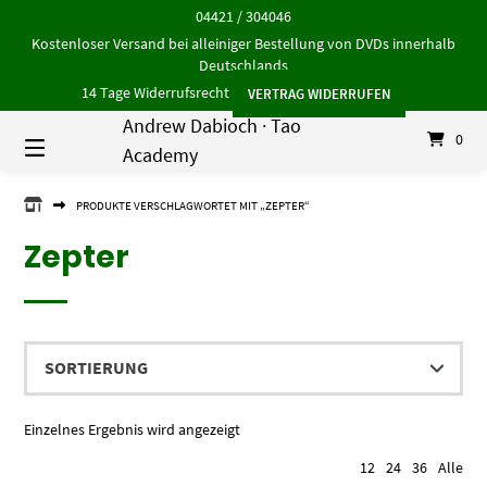
Springe
04421 / 304046
zum
Kostenloser Versand bei alleiniger Bestellung von DVDs innerhalb
Inhalt
Deutschlands
14 Tage Widerrufsrecht
VERTRAG WIDERRUFEN
Andrew Dabioch · Tao
0
Academy
ANDREW
PRODUKTE VERSCHLAGWORTET MIT „ZEPTER“
DABIOCH
·
Zepter
TAO
ACADEMY
Einzelnes Ergebnis wird angezeigt
12
24
36
Alle