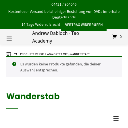
Springe
04421 / 304046
zum
Kostenloser Versand bei alleiniger Bestellung von DVDs innerhalb
Inhalt
Deutschlands
14 Tage Widerrufsrecht
VERTRAG WIDERRUFEN
Andrew Dabioch · Tao
0
Academy
ANDREW
PRODUKTE VERSCHLAGWORTET MIT „WANDERSTAB“
DABIOCH
·
Es wurden keine Produkte gefunden, die deiner
TAO
Auswahl entsprechen.
ACADEMY
Wanderstab