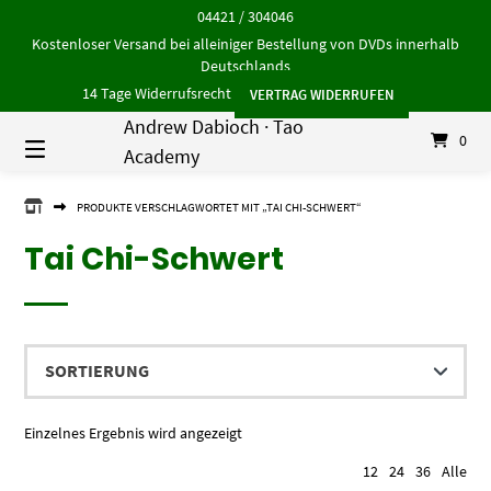
Springe
04421 / 304046
zum
Kostenloser Versand bei alleiniger Bestellung von DVDs innerhalb
Inhalt
Deutschlands
14 Tage Widerrufsrecht
VERTRAG WIDERRUFEN
Andrew Dabioch · Tao
0
Academy
ANDREW
PRODUKTE VERSCHLAGWORTET MIT „TAI CHI-SCHWERT“
DABIOCH
·
Tai Chi-Schwert
TAO
ACADEMY
Einzelnes Ergebnis wird angezeigt
12
24
36
Alle