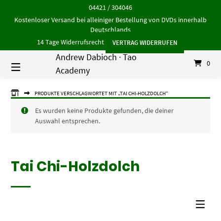
Springe
04421 / 304046
zum
Kostenloser Versand bei alleiniger Bestellung von DVDs innerhalb
Inhalt
Deutschlands
14 Tage Widerrufsrecht
VERTRAG WIDERRUFEN
Andrew Dabioch · Tao
0
Academy
ANDREW
PRODUKTE VERSCHLAGWORTET MIT „TAI CHI-HOLZDOLCH“
DABIOCH
·
Es wurden keine Produkte gefunden, die deiner
TAO
Auswahl entsprechen.
ACADEMY
Tai Chi-Holzdolch