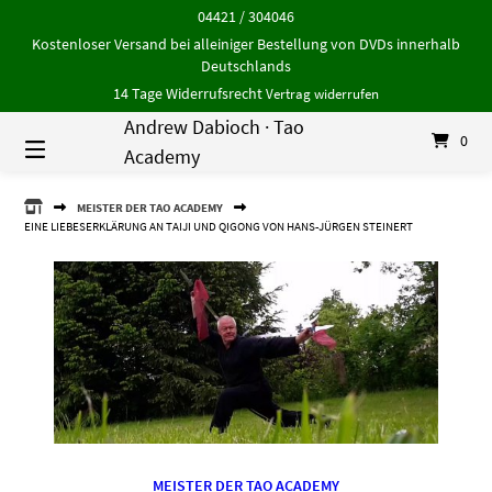
Springe
04421 / 304046
zum
Kostenloser Versand bei alleiniger Bestellung von DVDs innerhalb
Inhalt
Deutschlands
14 Tage Widerrufsrecht
Vertrag widerrufen
Andrew Dabioch · Tao
0
Academy
ANDREW
MEISTER DER TAO ACADEMY
DABIOCH
EINE LIEBESERKLÄRUNG AN TAIJI UND QIGONG VON HANS-JÜRGEN STEINERT
·
TAO
ACADEMY
MEISTER DER TAO ACADEMY