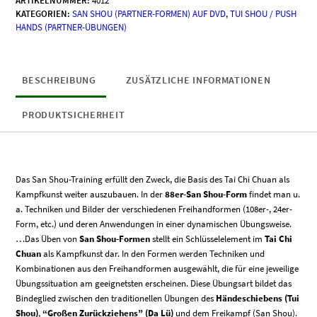
ARTIKELNUMMER:
4012
88er-
KATEGORIEN:
SAN SHOU (PARTNER-FORMEN) AUF DVD
,
TUI SHOU / PUSH
San
HANDS (PARTNER-ÜBUNGEN)
Shou-
Form
II
(Bilder
BESCHREIBUNG
ZUSÄTZLICHE INFORMATIONEN
45
-
PRODUKTSICHERHEIT
88)
Menge
Das San Shou-Training erfüllt den Zweck, die Basis des Tai Chi Chuan als
Kampfkunst weiter auszubauen. In der
88er-San Shou-Form
findet man u.
a. Techniken und Bilder der verschiedenen Freihandformen (108er-, 24er-
Form, etc.) und deren Anwendungen in einer dynamischen Übungsweise.
…
Das Üben von
San Shou-Formen
stellt ein Schlüsselelement im
Tai Chi
Chuan
als Kampfkunst dar. In den Formen werden Techniken und
Kombinationen aus den Freihandformen ausgewählt, die für eine jeweilige
Übungssituation am geeignetsten erscheinen. Diese Übungsart bildet das
Bindeglied zwischen den traditionellen Übungen des
Händeschiebens (Tui
Shou)
,
“Großen Zurückziehens” (Da Lü)
und dem Freikampf (San Shou).