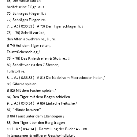
6
8) Der weiße Storch
breitet seine Flügel aus
70) Schräges Fliegen li. /
72) Schräges Fliegen re.
7. L. A.: ( 0:30:53 ) A 73) Den Tiger schlagen li. /
75) – 79) Schritt zurück,
den Affen abwehren re., li., re.
B 74) Auf dem Tiger reiten,
Faustrückenschlag /
76) – 78) Das Knie streifen & Stoß re., li.
80) Schritt vor zu den 7 Sternen,
Fußstoß re.
8. L. A.: ( 0:36:33 ) A 81) Die Nadel vom Meeresboden holen /
83) Gitarre spielen
B 82) Mit dem Fächer spielen /
84) Den Tiger mit dem Bogen schießen
9. L. A.: ( 0:40:54 ) A 85) Einfache Peitsche /
87) “Hände kreuzen”
B 86) Faust unter dem Ellenbogen /
88) Den Tiger über den Berg tragen
10. L. A.: ( 0:47:14 ) Darstellung der Bilder 45 – 88
in langsamer & mittlerer Geschwindigkeit