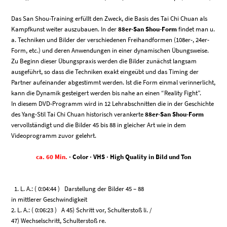
Das San Shou-Training erfüllt den Zweck, die Basis des Tai Chi Chuan als
Kampfkunst weiter auszubauen. In der
88er-San Shou-Form
findet man u.
a. Techniken und Bilder der verschiedenen Freihandformen (108er-, 24er-
Form, etc.) und deren Anwendungen in einer dynamischen Übungsweise.
Zu Beginn dieser Übungspraxis werden die Bilder zunächst langsam
ausgeführt, so dass die Techniken exakt eingeübt und das Timing der
Partner aufeinander abgestimmt werden. Ist die Form einmal verinnerlicht,
kann die Dynamik gesteigert werden bis nahe an einen “Reality Fight”.
In diesem DVD-Programm wird in 12 Lehrabschnitten die in der Geschichte
des Yang-Stil Tai Chi Chuan historisch verankerte
88er-San Shou-Form
vervollständigt und die Bilder 45 bis 88 in gleicher Art wie in dem
Videoprogramm zuvor gelehrt.
ca. 60 Min.
· Color · VHS · High Quality in Bild und Ton
1. L. A.: ( 0:04:44 ) Darstellung der Bilder 45 – 88
in mittlerer Geschwindigkeit
2. L. A.: ( 0:06:23 ) A 45) Schritt vor, Schulterstoß li. /
47) Wechselschritt, Schulterstoß re.