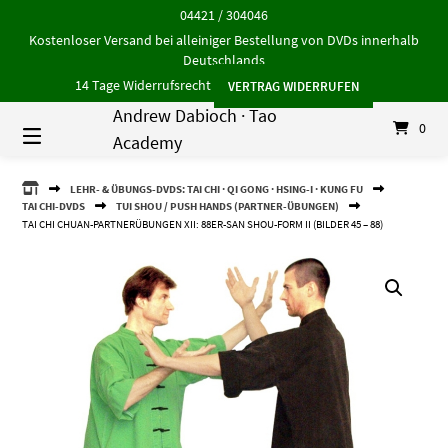
Springe
04421 / 304046
zum
Kostenloser Versand bei alleiniger Bestellung von DVDs innerhalb
Inhalt
Deutschlands
14 Tage Widerrufsrecht
VERTRAG WIDERRUFEN
Andrew Dabioch · Tao
0
Academy
ANDREW
LEHR- & ÜBUNGS-DVDS: TAI CHI · QI GONG · HSING-I · KUNG FU
DABIOCH
TAI CHI-DVDS
TUI SHOU / PUSH HANDS (PARTNER-ÜBUNGEN)
·
TAI CHI CHUAN-PARTNERÜBUNGEN XII: 88ER-SAN SHOU-FORM II (BILDER 45 – 88)
TAO
ACADEMY