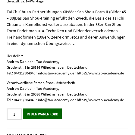
Lieferzeit: ca. 3-4 Werktage
Tai Chi Chuan-Partnerübungen XII:88er-San Shou-Form II (Bilder 45
– 88)Das San Shou-Training erfüllt den Zweck, die Basis des Tai Chi
Chuan als Kampfkunst weiter auszubauen. In der 88er-San Shou-
Form findet man u. a. Techniken und Bilder der verschiedenen
Freihandformen (108er-, 24er-Form, etc.) und deren Anwendungen
in einer dynamischen Übungsweise. …
Hersteller:
Andrew Dabioch · Tao Academy,
Grodenstr. 8 in 26386 Wilhelmshaven, Deutschland
Tel.: 04421/304046 · info@tao-academy.de · https://www.tao-academy.de
Verantwortliche Person Produktsicherheit:
Andrew Dabioch · Tao Academy,
Grodenstr. 8 in 26386 Wilhelmshaven, Deutschland
Tel.: 04421/304046 · info@tao-academy.de · https://www.tao-academy.de
Tai
IN DEN WARENKORB
Chi
Chuan-
Partnerübungen
XII: