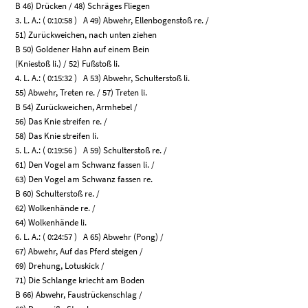
B 46) Drücken / 48) Schräges Fliegen
3. L. A.: ( 0:10:58 ) A 49) Abwehr, Ellenbogenstoß re. /
51) Zurückweichen, nach unten ziehen
B 50) Goldener Hahn auf einem Bein
(Kniestoß li.) / 52) Fußstoß li.
4. L. A.: ( 0:15:32 ) A 53) Abwehr, Schulterstoß li.
55) Abwehr, Treten re. / 57) Treten li.
B 54) Zurückweichen, Armhebel /
56) Das Knie streifen re. /
58) Das Knie streifen li.
5. L. A.: ( 0:19:56 ) A 59) Schulterstoß re. /
61) Den Vogel am Schwanz fassen li. /
63) Den Vogel am Schwanz fassen re.
B 60) Schulterstoß re. /
62) Wolkenhände re. /
64) Wolkenhände li.
6. L. A.: ( 0:24:57 ) A 65) Abwehr (Pong) /
67) Abwehr, Auf das Pferd steigen /
69) Drehung, Lotuskick /
71) Die Schlange kriecht am Boden
B 66) Abwehr, Faustrückenschlag /