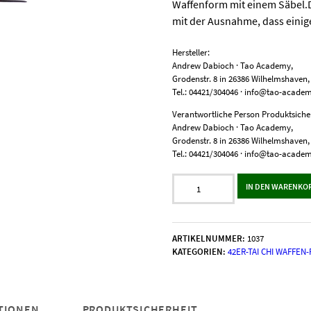
Waffenform mit einem Säbel.Di
mit der Ausnahme, dass einig
Hersteller:
Andrew Dabioch · Tao Academy,
Grodenstr. 8 in 26386 Wilhelmshaven
Tel.: 04421/304046 · info@tao-acade
Verantwortliche Person Produktsicher
Andrew Dabioch · Tao Academy,
Grodenstr. 8 in 26386 Wilhelmshaven
Tel.: 04421/304046 · info@tao-acade
42er-
IN DEN WARENKO
Tai
Chi-
Waffenformen
im
ARTIKELNUMMER:
1037
Yang-
KATEGORIEN:
42ER-TAI CHI WAFFEN
Stil
II:
Doppel-
Säbel
TIONEN
PRODUKTSICHERHEIT