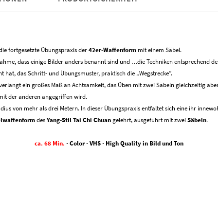
Menge
 die fortgesetzte Übungspraxis der
42er-Waffenform
mit einem Säbel.
usnahme, dass einige Bilder anders benannt sind und …
die Techniken entsprechend de
nt hat, das Schritt- und Übungsmuster, praktisch die „Wegstrecke”.
 verlangt ein großes Maß an Achtsamkeit, das Üben mit zwei Säbeln gleichzeitig aber
mit der anderen angegriffen wird.
adius von mehr als drei Metern. In dieser Übungspraxis entfaltet sich eine ihr inne
elwaffenform
des
Yang-Stil Tai Chi Chuan
gelehrt, ausgeführt mit zwei
Säbeln
.
ca. 68 Min.
· Color · VHS · High Quality in Bild und Ton