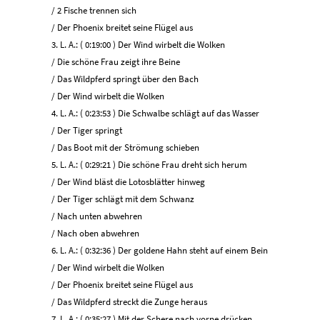
/ 2 Fische trennen sich
/ Der Phoenix breitet seine Flügel aus
3. L. A.: ( 0:19:00 ) Der Wind wirbelt die Wolken
/ Die schöne Frau zeigt ihre Beine
/ Das Wildpferd springt über den Bach
/ Der Wind wirbelt die Wolken
4. L. A.: ( 0:23:53 ) Die Schwalbe schlägt auf das Wasser
/ Der Tiger springt
/ Das Boot mit der Strömung schieben
5. L. A.: ( 0:29:21 ) Die schöne Frau dreht sich herum
/ Der Wind bläst die Lotosblätter hinweg
/ Der Tiger schlägt mit dem Schwanz
/ Nach unten abwehren
/ Nach oben abwehren
6. L. A.: ( 0:32:36 ) Der goldene Hahn steht auf einem Bein
/ Der Wind wirbelt die Wolken
/ Der Phoenix breitet seine Flügel aus
/ Das Wildpferd streckt die Zunge heraus
7. L. A.: ( 0:35:27 ) Mit der Schere nach vorne drücken