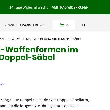
14 Tage Widerrufsrecht
VERTRAG WIDERRUFEN
NEWSLETTER-ANMELDUNG
0
42ER-TAI CHI-WAFFENFORMEN IM YANG-STIL II: DOPPEL-SÄBEL
hi-Waffenformen im
: Doppel-Säbel
sand
 Yang-Stil II: Doppel-SäbelDie 42er-Doppel-Säbelform,
nnt, ist die fortgesetzte Übungspraxis der 42er-