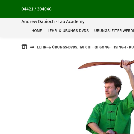
Springe
04421 / 304046
zum
Inhalt
Andrew Dabioch · Tao Academy
HOME
LEHR- & ÜBUNGS-DVDS
ÜBUNGSLEITER WERD
ANDREW
LEHR- & ÜBUNGS-DVDS: TAI CHI · QI GONG · HSING-I · K
DABIOCH
·
TAO
ACADEMY