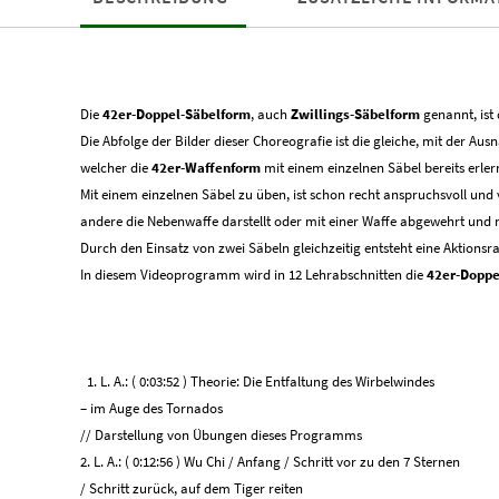
Die
42er-Doppel-Säbelform
, auch
Zwillings-Säbelform
genannt, ist
Die Abfolge der Bilder dieser Choreografie ist die gleiche, mit der A
welcher die
42er-Waffenform
mit einem einzelnen Säbel bereits erler
Mit einem einzelnen Säbel zu üben, ist schon recht anspruchsvoll und
andere die Nebenwaffe darstellt oder mit einer Waffe abgewehrt und 
Durch den Einsatz von zwei Säbeln gleichzeitig entsteht eine Aktionsr
In diesem Videoprogramm wird in 12 Lehrabschnitten die
42er-Dopp
1. L. A.: ( 0:03:52 ) Theorie: Die Entfaltung des Wirbelwindes
– im Auge des Tornados
// Darstellung von Übungen dieses Programms
2. L. A.: ( 0:12:56 ) Wu Chi / Anfang / Schritt vor zu den 7 Sternen
/ Schritt zurück, auf dem Tiger reiten