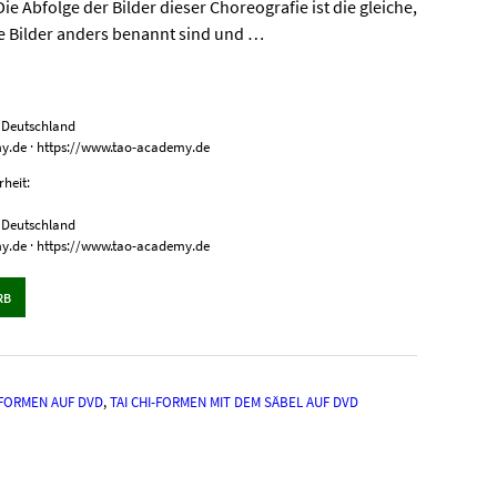
e Abfolge der Bilder dieser Choreografie ist die gleiche,
e Bilder anders benannt sind und …
, Deutschland
my.de · https://www.tao-academy.de
heit:
, Deutschland
my.de · https://www.tao-academy.de
RB
-FORMEN AUF DVD
,
TAI CHI-FORMEN MIT DEM SÄBEL AUF DVD