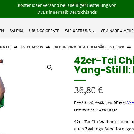
Kostenloser Versand bei alleiniger Bestellung von
DVDs innerhalb Deutschlands
EN
SALE%!
ÜBUNGS-GERÄTE
WIR ÜBER UNS …
SEMINARE & MEHR
UNG FU
TAI CHI-DVDS
TAI CHI-FORMEN MIT DEM SÄBEL AUF DVD
42er-Tai C
Yang-Stil II
36,80
€
Enthält 19% MwSt. 19 % DE
zzgl.
Ver
Lieferzeit: ca. 3-4 Werktage
42er-Tai Chi-Waffenformen im
auch Zwillings-Säbelform gena